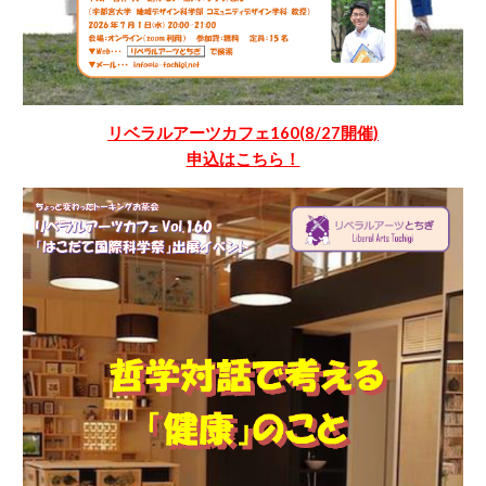
リベラルアーツカフェ1
60
(
8
/
27
開催)
申込はこちら！