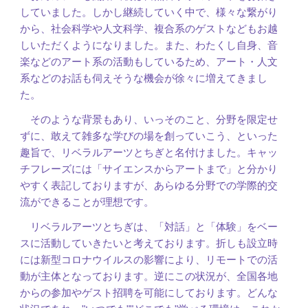
していました。しかし継続していく中で、様々な繋がり
から、社会科学や人文科学、複合系のゲストなどもお越
しいただくようになりました。また、わたくし自身、音
楽などのアート系の活動もしているため、アート・人文
系などのお話も伺えそうな機会が徐々に増えてきまし
た。
そのような背景もあり、いっそのこと、分野を限定せ
ずに、敢えて雑多な学びの場を創っていこう、といった
趣旨で、リベラルアーツとちぎと名付けました。キャッ
チフレーズには「サイエンスからアートまで」と分かり
やすく表記しておりますが、あらゆる分野での学際的交
流ができることが理想です。
リベラルアーツとちぎは、「対話」と「体験」をベー
スに活動していきたいと考えております。折しも設立時
には新型コロナウイルスの影響により、リモートでの活
動が主体となっております。逆にこの状況が、全国各地
からの参加やゲスト招聘を可能にしております。どんな