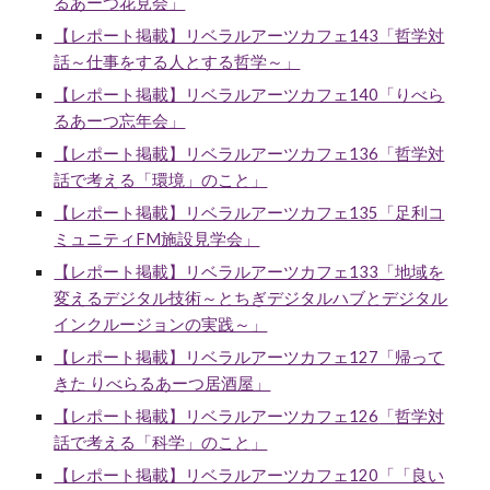
るあーつ
花見
会」
【レポート掲載】リベラルアーツカフェ14
3
「哲学対
話～仕事をする⼈とする哲学～」
【レポート掲載】リベラルアーツカフェ140「りべら
るあーつ忘年会」
【レポート掲載】リベラルアーツカフェ13
6
「哲学対
話で考える「環境」のこと」
【レポート掲載】リベラルアーツカフェ13
5
「足利コ
ミュニティFM施設見学会」
【レポート掲載】リベラルアーツカフェ1
33
「地域を
変えるデジタル技術～とちぎデジタルハブとデジタル
インクルージョンの実践～」
【レポート掲載】リベラルアーツカフェ127「帰って
きた りべらるあーつ居酒屋」
【レポート掲載】リベラルアーツカフェ12
6
「
哲学対
話で考える「科学」のこと
」
【レポート掲載】リベラルアーツカフェ120「「良い