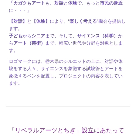
「カガク
も
アート
も、
対話
と
体験
で、もっと
市民の身近
に・・・」
【対話】
と
【体験】
により、“
楽しく考える
”機会を提供し
ます。
子ども
から
シニア
まで、そして、
サイエンス（科学）
か
ら
アート（芸術）
まで、幅広い世代や分野を対象としま
す。
ロゴマークには、栃木県のシルエットの上に、対話や体
験をする人々、サイエンスを象徴する試験管とアートを
象徴するペンを配置し、プロジェクトの内容を表してい
ます。
「リベラルアーツとちぎ」設立にあたって