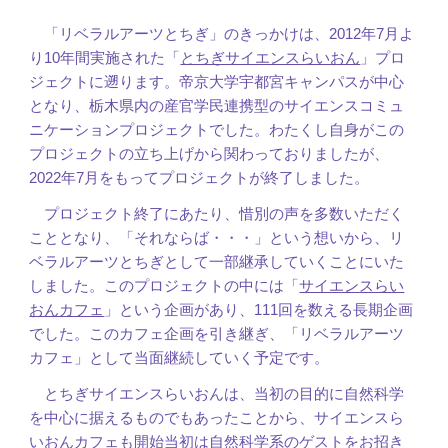
「リベラルアーツとちぎ」のきっかけは、2012年7月よ
り10年間実施された「
とちぎサイエンスらいおん
」プロ
ジェクトに遡ります。帝京大学宇都宮キャンパスが中心
となり、栃木県内の産官学民連携型のサイエンスコミュ
ニケーションプロジェクトでした。わたくし自身がこの
プロジェクトの立ち上げから関わっておりましたが、
2022年7月をもってプロジェクトが終了しました。
プロジェクト終了にあたり、惜別の声を多数いただく
こととなり、「それならば・・・」という想いから、リ
ベラルアーツとちぎとして一部継承していくことにいた
しました。
このプロジェクトの中には「
サイエンスらい
おんカフェ
」という企画があり、111回を数える長期企画
でした。このカフェ企画を引き継ぎ、「リベラルアーツ
カフェ」として当面継続していく予定です。
とちぎサイエンスらいおんは、当初の目的に自然科学
を中心に据えるものでもあったことから、サイエンスら
いおんカフェも開始当初は自然科学系のゲストをお招き