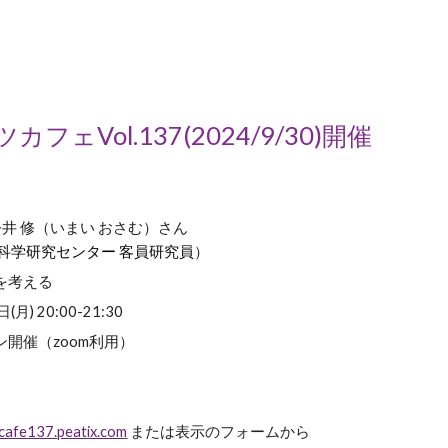
カフェVol.13
7
(2024/
9
/
30
)開催
今井
修
（いまい
おさむ
）さん
科学研究センター 客員研究員
）
を考える
日(月) 20:00-21:30
開催（zoom利用）
a-cafe137.peatix.com
または表示のフォームから