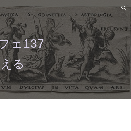
ion
フェ13
7
考える