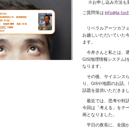
※お申し込み方法も
ご質問等は
info@la-toch
リベラルアーツカフ
お越しいただいていた
ます。
今井さんと私とは、遡
GIS(地理情報システ
なります。
その後、サイエンスら
り、GISや地図のお話
話題を提供いただきま
最近では、思考や対話
今回は「考える」をテ
画となりました。
平日の夜長に、
全国