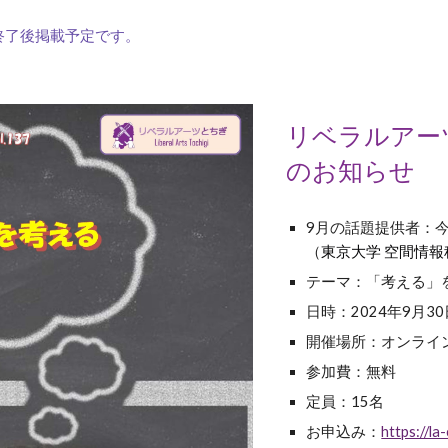
終了後掲載予定です。
リベラルアーツ
のお知らせ
9
月の話題提供者：
（
東京大学 空間情報
テーマ：
「考える」
日時：2024年
9
月
30
開催場所：オンライン
参加費：無料
定員：15名
お申込み：
https://l