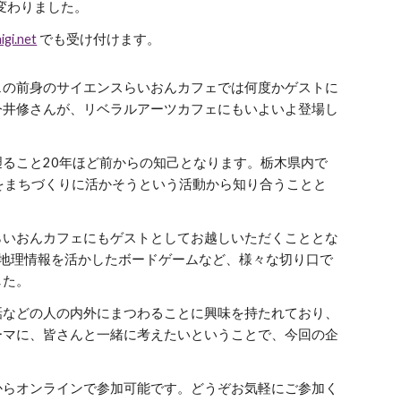
変わりました。
igi.net
でも受け付けます。
ェの前身のサイエンスらいおんカフェでは何度かゲストに
今井修さんが、リベラルアーツカフェにもいよいよ登場し
ること20年ほど前からの知己となります。栃木県内で
ム)をまちづくりに活かそうという活動から知り合うことと
いおんカフェにもゲストとしてお越しいただくこととな
、地理情報を活かしたボードゲームなど、様々な切り口で
した。
などの人の内外にまつわることに興味を持たれており、
ーマに、皆さんと一緒に考えたいということで、今回の企
からオンラインで参加可能です。どうぞお気軽に
ご参加く