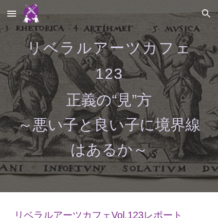
Skip to main content
Skip to navigation
リベラルアーツカフェ
12
3
正義の“見”方
～悪い子と良い子に境界線
はあるか～
リベラルアーツカフェVol.12
3
レポート