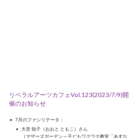
リベラルアーツカフェVol.12
3
(2023/
7
/9)開
催のお知らせ
7
月のファシリテータ：
大音 知子（おおと ともこ）さん
（マザーズガーデン～子どもワクワク教室「あすな