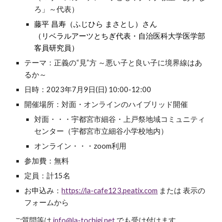
ろ」～代表）
藤平 昌寿（ふじひら まさとし）さん
（リベラルアーツとちぎ代表・自治医科大学医学部
客員研究員）
テーマ：正義の“見”方 ～悪い子と良い子に境界線はあ
るか～
日時：2023年
7
月9日(日) 10:00-12:00
開催場所：対面・オンラインのハイブリッド開催
対面・・・
宇都宮市細谷・上戸祭地域コミュニティ
センター（宇都宮市立細谷小学校地内）
オンライン・・・zoom利用
参加費：無料
定員：計15名
お申込み：
https://la-cafe12
3
.peatix.com
または 表示の
フォームから
ご質問等は
info@la-tochigi.net
でも受け付けます。