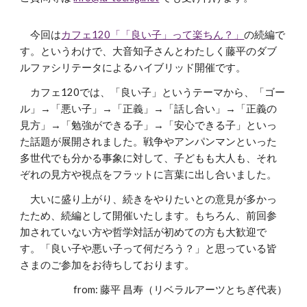
今回は
カフェ120「「良い子」って楽ちん？」
の続編で
す。というわけで、
大音知子さん
とわたしく藤平のダブ
ルファシリテータによるハイブリッド開催です。
カフェ120では、「良い子」というテーマから、「ゴー
ル」→「悪い子」→「正義」→「話し合い」→「正義の
見方」→「勉強ができる子」→「安心できる子」といっ
た話題が展開されました。戦争やアンパンマン
といった
多世代でも分かる事象に対して、子どもも大人も、それ
ぞれの見方や視点をフラットに言葉に出し合いました。
大いに盛り上がり、続きをやりたいとの意見が多かっ
たため、続編として開催いたします。
もちろん、前回参
加されていない方や哲学対話が初めての方も大歓迎で
す。
「良い子や悪い子って何だろう？」と思っている皆
さまのご参加をお待ちしております。
from: 藤平 昌寿（リベラルアーツとちぎ代表）