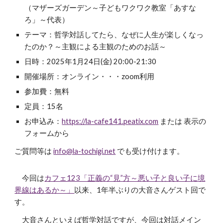
（マザーズガーデン～子どもワクワク教室「あすな
ろ」～代表）
テーマ：哲学対話してたら、なぜに人生が楽しくなっ
たのか？～主観による主観のためのお話～
日時：202
5
年
1
月
24
日(金)
20
:00-
21
:
3
0
開催場所：オンライン・・・zoom利用
参加費：無料
定員：15名
お申込み：
https://la-cafe141.peatix.com
または 表示の
フォームから
ご質問等は
info@la-tochigi.net
でも受け付けます。
今回は
カフェ123「正義の“見”方～悪い子と良い子に境
界線はあるか～」
以来、1年半ぶりの大音さんゲスト回
で
す。
大音さんといえば哲学対話ですが、今回は対話メイン