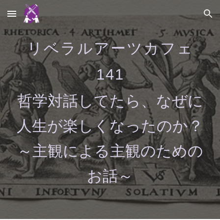
Skip to main content
Skip to navigation
リベラルアーツカフェ
1
41
哲学対話してたら、なぜに
人生が楽しくなったのか？
～主観による主観のための
お話～