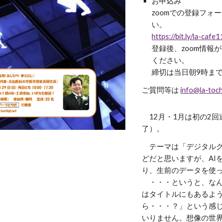
お申込み
zoomでの登録フ
い。
https://bit.ly/la-cafe
登録後、zoom情
ください。
締切は当日朝9時ま
ご質問等は
info@la-toch
12月・1月は初の2回
了）。
テーマは「デジタルク
どだと思いますが、AI
り、生前のデータを使
・・・というと、なん
はタイトルにもあるよ
ら・・・？」という感
いりません。想像の世