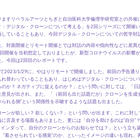
すリベラルアーツとちぎと自治医科大学倫理学研究室との共催による「
？：デジタル・クローンについて考える」を2回シリーズにて開催
画していることもあり、今回デジタル・クローンについての哲学対
、対面開催とリモート開催とでは対話の内容や指向性などに差異
2回開催を当初想定しておりましたが、新型コロナウイルスの影響
た。今回は2回目のレポートです。
2023/1/29に、やはりリモートで開催しました。前回の予告
入れ替わっていることもあり、はじめはデジタル・クローンについ
るのか？ ネガティブに捉えるのか？」という問いに対しては、「日
な意見が出され、また、「（前回も出た話題だが）クローンを生成す
”作られる側”という関係性を示唆するような話題も出ました。
ーンが欲しい？ 欲しくない？」という問いが出ます。これに対し
に言及する場面もありました。更には「自分を助けるのは”自分”？
リマインダって、自分のクローンからのお知らせでは？」という立ち
か、”着させられている感覚”のか、といったイメージの違いも現れ