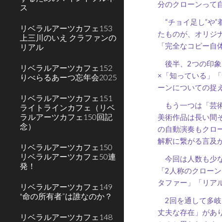
分のクローンって
ス
“チョイ足し”や
リベラルアーツカフェ153
たものが、オリジ
上三川のいえ クラファンの
「完全なコピー自
リアル
後半、2つの印象
リベラルアーツカフェ152
×「知っている」「
りべらるあーつ忘年会2025
ーンについての捉
リベラルアーツカフェ151
もう一つは「芸術
ライトラインカフェ（リベ
ラルアーツカフェ150回記
美術作品は長い間
念）
の自動演奏もクロ
解釈に繋がる言及
リベラルアーツカフェ150
リベラルアーツカフェ50連
今回は人数も少な
発！
「2人称のクローン
タファー」「リア
リベラルアーツカフェ149
"命の所有者”は誰なのか？
2回を通して多岐
丈夫な存在」があ
リベラルアーツカフェ148