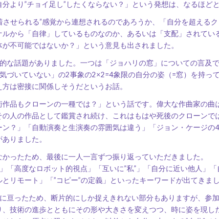
自分より”チョイ足し”したくならない？」という発想は、なるほど
”着させられる”感覚から連想されるのであろうか、「自分を超える
ナルから「自律」しているものなのか、あるいは「支配」されてい
体が不可能ではないか？」という意見も出されました。
的な話題がありました。一つは「ジョハリの窓」についての言及で
気づいていない」の2事象の2×2=4象限の自分の姿（=窓）を持
え方は密接に関係しそうだというお話。
作品もクローンの一種では？」という話です。偉大な作曲家の曲
その人の作品として鑑賞され続け、これはもはや死後のクローンで
ーン？」「自動演奏と生演奏の雰囲気は違う」「ジョン・ケージの4
がありました。
かったため、最後に一人一言ずつ振り返っていただきました。
」「高度なロボット的視点」「互いに”私”」「自分に近い他人」「
ルとリモート」「”コピー”の定義」といったキーワードが出てきま
に亘ったため、断片的にしか捉えきれない部分もありますが、参加
り、技術の進歩とともにその形や大きさを変えつつ、時に姿を現し