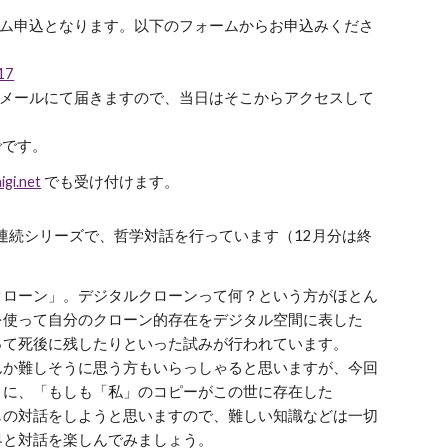
ォーム申込となります。以下のフォームからお申込みくださ
117
報がメールにて届きますので、当日はそこからアクセスして
でです。
igi.net
でも受け付けます。
連続シリーズで、哲学対話を行
っています（12月分は終
ローン」。デジタルクローンって何？という方がほとん
を使って自分のクローン的存在をデジタル空間に表した
って死後に残したりといった試みが行われています。
か難しそうに思う方もいらっしゃると思いますが、今回
うに、「もしも「私」のコピーがこの世に存在した
じの対話をしようと思いますので、難しい知識などは一切
界と対話を楽しんでみましょう。