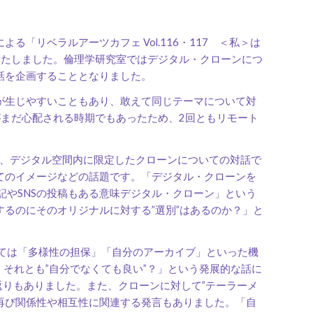
リベラルアーツカフェ Vol.116・117 ＜私＞は
いたしました。倫理学研究室ではデジタル・クローンにつ
話を企画することとなりました。
が生じやすいこともあり、敢えて同じテーマについて対
がまだ心配される時期でもあったため、2回ともリモート
通り、デジタル空間内に限定したクローンについての対話で
てのイメージなどの話題です。「デジタル・クローンを
記やSNSの投稿もある意味デジタル・クローン」という
るのにそのオリジナルに対する”選別”はあるのか？」と
ては「多様性の担保」「自分のアーカイブ」といった機
 それとも”自分でなくても良い”？」という発展的な話に
返りもありました。また、クローンに対して”テーラーメ
、再び関係性や相互性に関連する発言もありました。「自