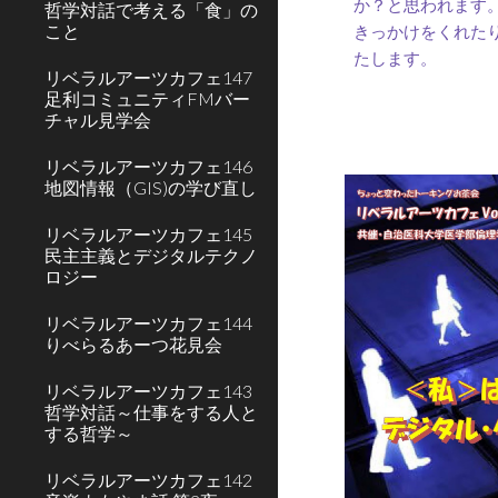
か？と思われます
哲学対話で考える「食」の
こと
きっかけをくれた
たします。
リベラルアーツカフェ147
足利コミュニティFMバー
チャル見学会
リベラルアーツカフェ146
地図情報（GIS)の学び直し
リベラルアーツカフェ145
民主主義とデジタルテクノ
ロジー
リベラルアーツカフェ144
りべらるあーつ花見会
リベラルアーツカフェ143
哲学対話～仕事をする⼈と
する哲学～
リベラルアーツカフェ142