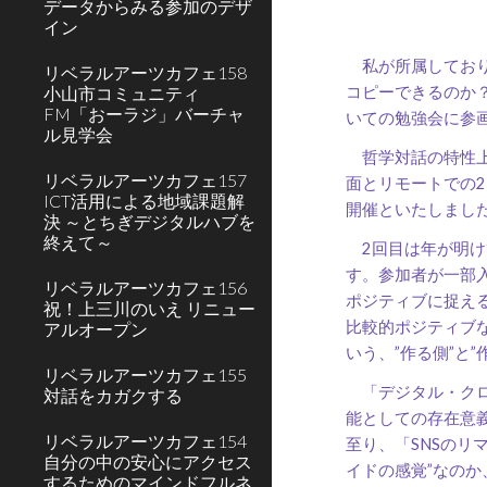
データからみる参加のデザ
イン
私が所属しておりま
リベラルアーツカフェ158
小山市コミュニティ
コピーできるのか
FM「おーラジ」バーチャ
いての勉強会に参
ル見学会
哲学対話の特性上
リベラルアーツカフェ157
面とリモートでの
ICT活用による地域課題解
開催といたしまし
決 ～とちぎデジタルハブを
終えて～
2回目は年が明けて
す。参加者が一部
リベラルアーツカフェ156
ポジティブに捉え
祝！上三川のいえ リニュー
比較的ポジティブ
アルオープン
いう、”作る側”と
リベラルアーツカフェ155
「デジタル・クロ
対話をカガクする
能としての存在意義
リベラルアーツカフェ154
至り、「SNSの
自分の中の安心にアクセス
イドの感覚”なの
するためのマインドフルネ