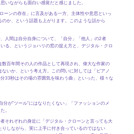
と思いながらも面白い感覚だと感じました。
クローンの存在」に言及がある一方、主体性や意思といっ
るのか、という話題も上がります。このような話から
、人間は自分自身について、「自分」「他人」の2者
っている、というジョハリの窓の捉え方と、デジタル・クロ
は数百年間その人の作品として再現され、偉大な作家の
はないか、という考え方。この問いに対しては「ピアノ
分33秒はその場の雰囲気を味わう曲」といった、様々な
自分が”ツール”にはなりたくない」「ファッションのメ
した。
者それぞれの身近に「デジタル・クローンと言っても大
たりしながら、実に上手に付き合っているのではない