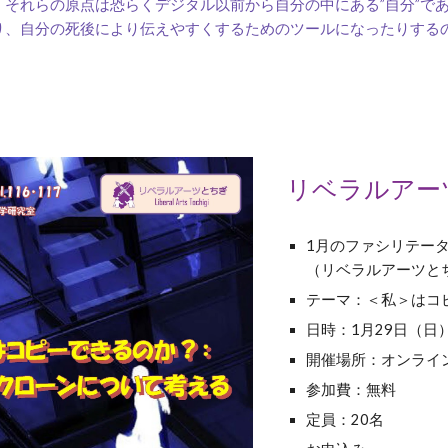
。それらの原点は恐らくデジタル以前から自分の中にある”自分”で
り、自分の死後により伝えやすくするためのツールになったりする
リベラルアーツ
1月のファシリテータ
（リベラルアーツと
テーマ：
＜私＞はコ
日時：1月
29
日（
日
）
開催場所：オンライン
参加費：無料
定員：20名