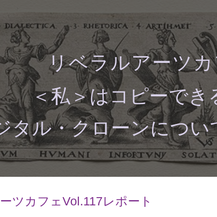
ip to main content
Skip to navigat
リベラルアーツカ
＜私＞はコピーでき
ジタル・クローンについ
ツカフェVol.11
7
レポート