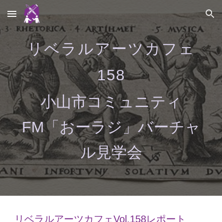
Skip to main content
Skip to navigation
リベラルアーツカフェ
1
58
小山市コミュニティ
FM「おーラジ」バーチャ
ル見学会
リベラルアーツカフェVol.1
58
レポート