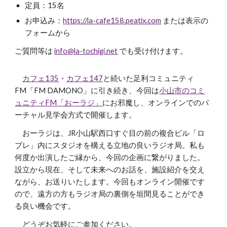
定員：15名
お申込み：
https://la-cafe158.peatix.com
または表示の
フォームから
ご質問等は
info@la-tochigi.net
でも受け付けます。
カフェ135
・
カフェ147
と続いた
足利コミュニティ
FM「FM DAMONO」に引き続き、今回は
小山市のコミ
ュニティFM「おーラジ」
にお邪魔し
、
オンラインでのバ
ーチャル見学会方式で開催します。
おーラジは、JR小山駅西口すぐ目の前の複合ビル「ロ
ブレ」内にスタジオを構える立地の良いラジオ局。私も
何度か出演したご縁から、今回の企画に繋がりました。
設立から現在、そして未来へのお話を、施設紹介を交え
ながら、お送りいたします。
今回
も
オンライン開催です
ので、遠方の方もラジオ局の裏側を垣間見ることができ
る良い機会です。
どうぞお気軽に
ご参加ください。