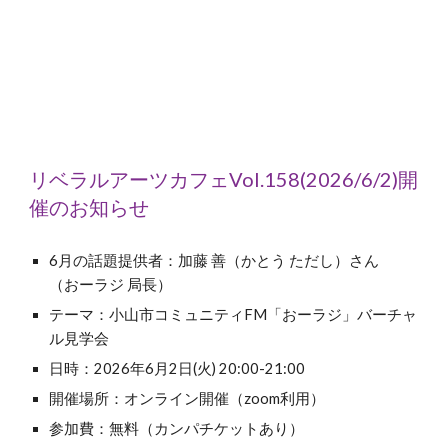
リベラルアーツカフェVol.1
58
(202
6
/
6
/2)開
催のお知らせ
6
月の話題提供者：加藤
善（かとう ただし）さん
（おーラジ 局長）
テーマ：
小山市
コミュニティFM「おーラジ」バーチャ
ル見学会
日時：202
6
年
6
月
2
日(火) 20:00-21:00
開催場所：オンライン開催（zoom利用）
参加費：無料
（カンパチケットあり）