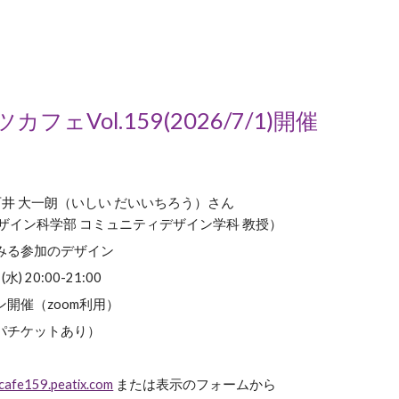
カフェVol.15
9
(2026/
7
/
1
)開催
石井
大一朗（いしい
だいいちろう
）さん
ザイン科学部 コミュニティデザイン学科 教授）
みる参加のデザイン
(水) 20:00-21:00
開催（zoom利用）
パチケットあり）
a-cafe159.peatix.com
または表示のフォームから