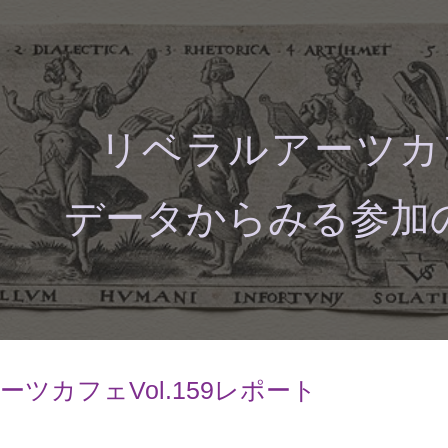
ip to main content
Skip to navigat
リベラルアーツカフ
データからみる参加
ツカフェVol.15
9
レポート