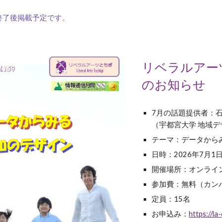
終了後掲載予定です。
リベラルアーツ
のお知らせ
7
月の話題提供者：
（宇都宮大学 地域デ
テーマ：データから
日時：2026年
7
月
1
日
開催場所：オンライン
参加費：無料（カン
定員：15名
お申込み：
https://l