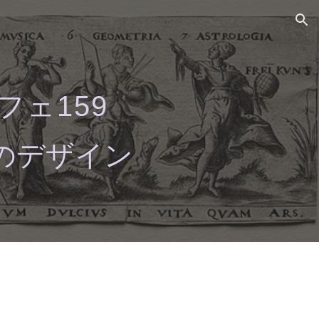
ion
ェ159
のデザイン