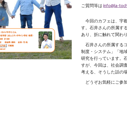
ご質問等は
info@la-toch
今回のカフェは、宇都
す。石井さんの所属す
あり、折に触れて関わ
石井さんの所属するコ
制度・システム」「地
研究を行っています。
すが、今回は、社会調
考える、そうした話の
どうぞお気軽に
ご参